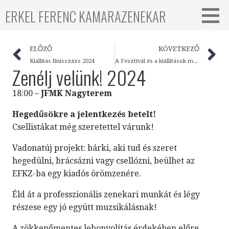
ERKEL FERENC KAMARAZENEKAR
ELŐZŐ
KÖVETKEZŐ
Kiállítás finisszázs 2024
A Fesztivál és a kiállítások megnyitója
Zenélj velünk! 2024
18:00 –
JFMK Nagyterem
Hegedűsökre a jelentkezés betelt!
Csellistákat még szeretettel várunk!
Vadonatúj projekt: bárki, aki tud és szeret
hegedülni, brácsázni vagy csellózni, beülhet az
EFKZ-ba egy kiadós örömzenére.
Éld át a professzionális zenekari munkát és légy
részese egy jó együtt muzsikálásnak!
A zökkenőmentes lebonyolítás érdekében előre