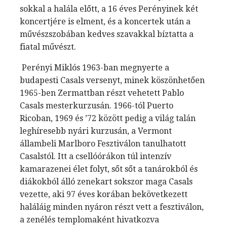
sokkal a halála előtt, a 16 éves Perényinek két
koncertjére is elment, és a koncertek után a
művészszobában kedves szavakkal bíztatta a
fiatal művészt.
Perényi Miklós 1963-ban megnyerte a
budapesti Casals versenyt, minek köszönhetően
1965-ben Zermattban részt vehetett Pablo
Casals mesterkurzusán. 1966-tól Puerto
Ricoban, 1969 és ’72 között pedig a világ talán
leghíresebb nyári kurzusán, a Vermont
állambeli Marlboro Fesztiválon tanulhatott
Casalstól. Itt a csellóórákon túl intenzív
kamarazenei élet folyt, sőt sőt a tanárokból és
diákokból álló zenekart sokszor maga Casals
vezette, aki 97 éves korában bekövetkezett
haláláig minden nyáron részt vett a fesztiválon,
a zenélés templomaként hivatkozva