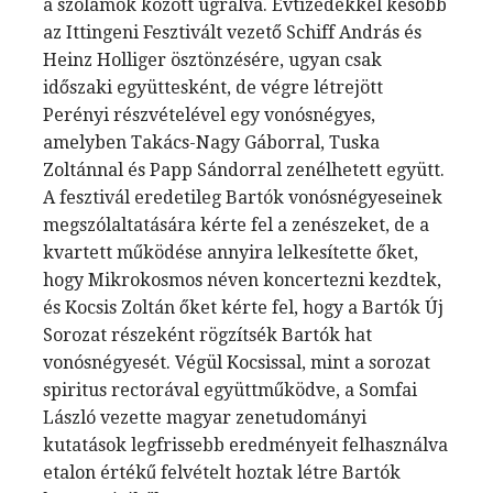
a szólamok között ugrálva. Évtizedekkel később
az Ittingeni Fesztivált vezető Schiff András és
Heinz Holliger ösztönzésére, ugyan csak
időszaki együttesként, de végre létrejött
Perényi részvételével egy vonósnégyes,
amelyben Takács-Nagy Gáborral, Tuska
Zoltánnal és Papp Sándorral zenélhetett együtt.
A fesztivál eredetileg Bartók vonósnégyeseinek
megszólaltatására kérte fel a zenészeket, de a
kvartett működése annyira lelkesítette őket,
hogy Mikrokosmos néven koncertezni kezdtek,
és Kocsis Zoltán őket kérte fel, hogy a Bartók Új
Sorozat részeként rögzítsék Bartók hat
vonósnégyesét. Végül Kocsissal, mint a sorozat
spiritus rectorával együttműködve, a Somfai
László vezette magyar zenetudományi
kutatások legfrissebb eredményeit felhasználva
etalon értékű felvételt hoztak létre Bartók