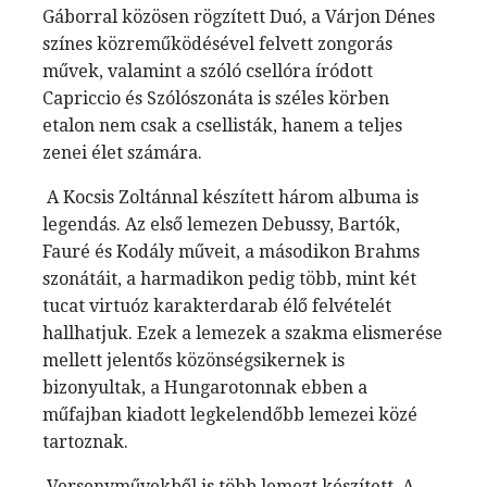
Gáborral közösen rögzített Duó, a Várjon Dénes
színes közreműködésével felvett zongorás
művek, valamint a szóló csellóra íródott
Capriccio és Szólószonáta is széles körben
etalon nem csak a csellisták, hanem a teljes
zenei élet számára.
A Kocsis Zoltánnal készített három albuma is
legendás. Az első lemezen Debussy, Bartók,
Fauré és Kodály műveit, a másodikon Brahms
szonátáit, a harmadikon pedig több, mint két
tucat virtuóz karakterdarab élő felvételét
hallhatjuk. Ezek a lemezek a szakma elismerése
mellett jelentős közönségsikernek is
bizonyultak, a Hungarotonnak ebben a
műfajban kiadott legkelendőbb lemezei közé
tartoznak.
Versenyművekből is több lemezt készített. A