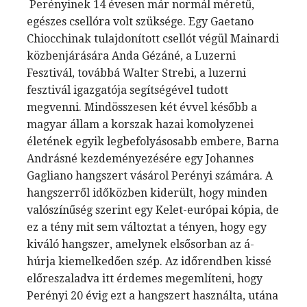
Perényinek 14 évesen már normál méretű,
egészes csellóra volt szüksége. Egy Gaetano
Chiocchinak tulajdonított csellót végül Mainardi
közbenjárására Anda Gézáné, a Luzerni
Fesztivál, továbbá Walter Strebi, a luzerni
fesztivál igazgatója segítségével tudott
megvenni. Mindösszesen két évvel később a
magyar állam a korszak hazai komolyzenei
életének egyik legbefolyásosabb embere, Barna
Andrásné kezdeményezésére egy Johannes
Gagliano hangszert vásárol Perényi számára. A
hangszerről időközben kiderült, hogy minden
valószínűség szerint egy Kelet-európai kópia, de
ez a tény mit sem változtat a tényen, hogy egy
kiváló hangszer, amelynek elsősorban az á-
húrja kiemelkedően szép. Az időrendben kissé
előreszaladva itt érdemes megemlíteni, hogy
Perényi 20 évig ezt a hangszert használta, utána