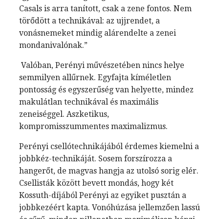
Casals is arra tanított, csak a zene fontos. Nem
törődött a technikával: az ujjrendet, a
vonásnemeket mindig alárendelte a zenei
mondanivalónak.”
Valóban, Perényi művészetében nincs helye
semmilyen allűrnek. Egyfajta kíméletlen
pontosság és egyszerűség van helyette, mindez
makulátlan technikával és maximális
zeneiséggel. Aszketikus,
kompromisszummentes maximalizmus.
Perényi csellótechnikájából érdemes kiemelni a
jobbkéz-technikáját. Sosem forszírozza a
hangerőt, de magvas hangja az utolsó sorig elér.
Csellisták között bevett mondás, hogy két
Kossuth-díjából Perényi az egyiket pusztán a
jobbkezéért kapta. Vonóhúzása jellemzően lassú