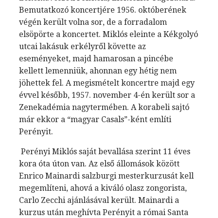
Bemutatkozó koncertjére 1956. októberének
végén került volna sor, de a forradalom
elsöpörte a koncertet. Miklós eleinte a Kékgolyó
utcai lakásuk erkélyről követte az
eseményeket, majd hamarosan a pincébe
kellett lemenniük, ahonnan egy hétig nem
jöhettek fel. A megismételt koncertre majd egy
évvel később, 1957. november 4-én került sor a
Zenekadémia nagytermében. A korabeli sajtó
már ekkor a “magyar Casals”-ként említi
Perényit.
Perényi Miklós saját bevallása szerint 11 éves
kora óta úton van. Az első állomások között
Enrico Mainardi salzburgi mesterkurzusát kell
megemlíteni, ahová a kiváló olasz zongorista,
Carlo Zecchi ajánlásával került. Mainardi a
kurzus után meghívta Perényit a római Santa