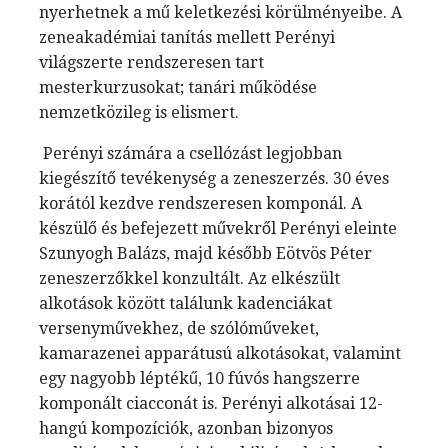
nyerhetnek a mű keletkezési körülményeibe. A
zeneakadémiai tanítás mellett Perényi
világszerte rendszeresen tart
mesterkurzusokat; tanári működése
nemzetközileg is elismert.
Perényi számára a csellózást legjobban
kiegészítő tevékenység a zeneszerzés. 30 éves
korától kezdve rendszeresen komponál. A
készülő és befejezett művekről Perényi eleinte
Szunyogh Balázs, majd később Eötvös Péter
zeneszerzőkkel konzultált. Az elkészült
alkotások között találunk kadenciákat
versenyművekhez, de szólóműveket,
kamarazenei apparátusú alkotásokat, valamint
egy nagyobb léptékű, 10 fúvós hangszerre
komponált ciacconát is. Perényi alkotásai 12-
hangú kompozíciók, azonban bizonyos