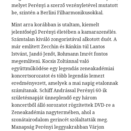
melyet Perényi a szerző vezényletével mutatott
be, szintén a Berlini Filharmonikusokkal.
Mint arra korábban is utaltam, kiemelt
jelentőségű Perényi életében a kamarazenélés.
Számtalan kiváló zongoristával alkotott duót. A
már említett Zecchin és Ránkin túl Lantos
Istvánt, Jandó Jenőt, Rohmann Imrét fontos
megemlíteni. Kocsis Zoltánnal való
együttműködése egy legendás zeneakadémiai
koncertsorozatot és több legendás lemezt
eredményezett, amelyek a mai napig etalonnak
számítanak. Schiff Andrással Perényi 60-ik
születésnapját ünneplendő egy három
koncertből álló sorozatot rögzítettek DVD-re a
Zeneakadémia nagytermében, ahol a
szonátairodalom gerincét szólaltatták meg.
Manapság Perényi leggyakrabban Várjon