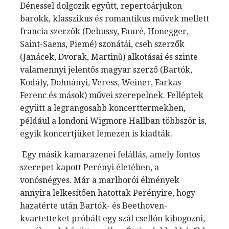
Dénessel dolgozik együtt, repertoárjukon
barokk, klasszikus és romantikus művek mellett
francia szerzők (Debussy, Fauré, Honegger,
Saint-Saens, Piemé) szonátái, cseh szerzők
(Janácek, Dvorak, Martinů) alkotásai és szinte
valamennyi jelentős magyar szerző (Bartók,
Kodály, Dohnányi, Veress, Weiner, Farkas
Ferenc és mások) művei szerepelnek. Felléptek
együtt a legrangosabb koncerttermekben,
például a londoni Wigmore Hallban többször is,
egyik koncertjüket lemezen is kiadták.
Egy másik kamarazenei felállás, amely fontos
szerepet kapott Perényi életében, a
vonósnégyes. Már a marlborói élmények
annyira lelkesítően hatottak Perényire, hogy
hazatérte után Bartók- és Beethoven-
kvartetteket próbált egy szál csellón kibogozni,