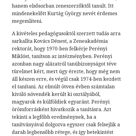
hanem elsősorban zeneszerzőktől tanult. Itt
mindenekelőtt Kurtág György nevét érdemes
megemlíteni.
A kivételes pedagógusoktól szerzett tudás arra
sarkallta Kovács Dénest, a Zeneakadémia
rektorát, hogy 1970-ben felkérje Perényi
Miklóst, tanítson az intézményben. Perényi
azonban nagy alázatról tanúbizonyságot téve
türelmet kért, mert úgy érezte, hogy még nem
áll készen erre, és végül csak 1974-ben kezdett
el tanítani. Az elmúlt ötven évben számtalan
kiváló növendék került ki osztályából,
magyarok és külföldiek egyaránt. Perényi
örömforrásként hivatkozik a tanításra. Azt
tekinti a legfőbb eredménynek, ha a
tanítványával dolgozva egyszer csak felsejlik a
darab legbensőbb rétege, és így betekintést