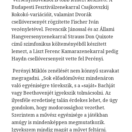
Budapesti Fesztiválzenekarral Csajkovszkij
Rokokó-variációit, valamint Dvorák
csellóversenyét rögzítette Fischer Iván
vezényletével. Ferencsik Jánossal és az Állami
Hangversenyzenekarral Strauss Don Quixote
című szimfonikus költeményéből készített
lemezt, a Liszt Ferenc Kamarazenekarral pedig
Haydn csellóversenyeit vette fel Perényi.
Perényi Miklós zenélését nem könnyű szavakat
megragadni. „Sok előadóművész mindenáron
való egyéniségre törekszik, s a »saját« Bachját
vagy Beethovenjét igyekszik tolmácsolni. Az
ilyesféle eredetiség talán érdekes lehet, de úgy
gondolom, hogy modorossághoz vezethet.
Szerintem a művész egyénisége a játékban
amúgy is mindenképpen megmutatkozik.
Igyekszem mindig magát a művet feltárni.