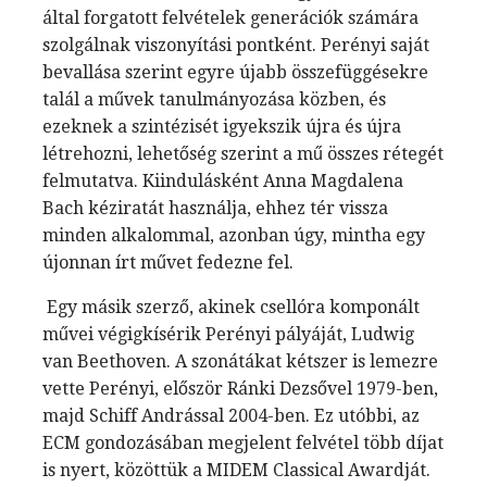
által forgatott felvételek generációk számára
szolgálnak viszonyítási pontként. Perényi saját
bevallása szerint egyre újabb összefüggésekre
talál a művek tanulmányozása közben, és
ezeknek a szintézisét igyekszik újra és újra
létrehozni, lehetőség szerint a mű összes rétegét
felmutatva. Kiindulásként Anna Magdalena
Bach kéziratát használja, ehhez tér vissza
minden alkalommal, azonban úgy, mintha egy
újonnan írt művet fedezne fel.
Egy másik szerző, akinek csellóra komponált
művei végigkísérik Perényi pályáját, Ludwig
van Beethoven. A szonátákat kétszer is lemezre
vette Perényi, először Ránki Dezsővel 1979-ben,
majd Schiff Andrással 2004-ben. Ez utóbbi, az
ECM gondozásában megjelent felvétel több díjat
is nyert, közöttük a MIDEM Classical Awardját.