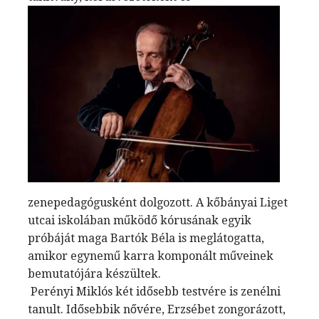
zenepedagógusként dolgozott. A kőbányai Liget
utcai iskolában működő kórusának egyik
próbáját maga Bartók Béla is meglátogatta,
amikor egynemű karra komponált műveinek
bemutatójára készültek.
Perényi Miklós két idősebb testvére is zenélni
tanult. Idősebbik nővére, Erzsébet zongorázott,