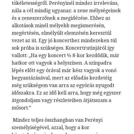
tökéletességről. Perényinél mindez irreleváns,
nála a cél mindig ugyanaz: a zene mélységeinek
és a zeneszerzőnek a megidézése. Ehhez az
alkotások minél mélyebb megismerésén,
megértésén, elmélyült elemzésén keresztül
vezet az út. Egy jó koncerthez mindezeken túl
sok próba is szükséges. Koncertrutinjáról így
vallott: „Ha egy koncert ½ 8-kor kezdődik, már
hatkor ott vagyok a helyszínen. A színpadra
lépés előtt egy órával már kész vagyok a vonó
begyantázásával, mert az előadás kezdetéig
még szükségem van arra az egyórás nyugodt
időszakra. Ez az idő kell arra, hogy még egyszer
átgondoljam vagy részleteiben átjátsszam a
műsort.”
Mindez teljes összhangban van Perényi
személyiségével, azzal, hogy a kor