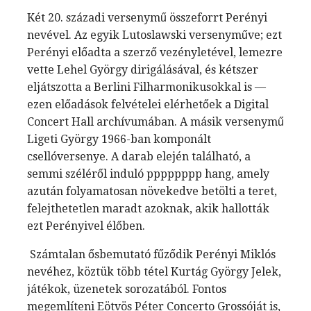
Két 20. századi versenymű összeforrt Perényi
nevével. Az egyik Lutoslawski versenyműve; ezt
Perényi előadta a szerző vezényletével, lemezre
vette Lehel György dirigálásával, és kétszer
eljátszotta a Berlini Filharmonikusokkal is —
ezen előadások felvételei elérhetőek a Digital
Concert Hall archívumában. A másik versenymű
Ligeti György 1966-ban komponált
csellóversenye. A darab elején található, a
semmi széléről induló pppppppp hang, amely
azután folyamatosan növekedve betölti a teret,
felejthetetlen maradt azoknak, akik hallották
ezt Perényivel élőben.
Számtalan ősbemutató fűződik Perényi Miklós
nevéhez, köztük több tétel Kurtág György Jelek,
játékok, üzenetek sorozatából. Fontos
megemlíteni Eötvös Péter Concerto Grossóját is,