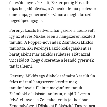
ő később nyelvész lett, Eszter pedig Kossuth-
díjas hegedűművész, a Zeneakadémia professor
emeritája, generációk számára meghatározó
hegedűpedagógus.
Perényi László kedvenc hangszere a cselló volt,
így az ötéves Miklós ezen a hangszeren kezdett
tanulni. A Popper-növendék Zsámboki Miklós
tanította, aki Perényi László kollegájaként és
barátjaként már Miklós születése előtt azz
al
viccelődött, hogy ő szeretne a leendő gyermek
tanára lenni.
Perényi Miklós egy diákok számára készült ún.
feles méretű hangszeren kezdte meg
tanulmányait. Eleinte magánúton tanult,
Zsámboki a lakásán tanította, majd 7 évesen
felvételt nyert a Zeneakadémia (akkoriban
Zeneművészeti Főiskola) Előkészítő Tagozatára.