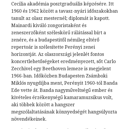
Cecilia akadémia posztgraduális képzésére. Itt
1960 és 1962 között a tavasz-nyári időszakokban
tanult az olasz mesternél; diplomát is kapott.
Mainardi kiváló zongoristaként és
zeneszerzőként széleskörű rálátással bírt a
zenére, és a budapestitől némileg eltérő
repertoár is szélesítette Perényi zenei
horizontját. Az olaszországi jelenlét fontos
koncertlehetőségeket eredményezett, sőt Carlo
Zecchivel egy Beethoven lemeze is megjelent
1966-ban. Időközben Budapesten Zsámboki
Miklós nyugdíjba ment, Perényit 1960-tól Banda
Ede vette át. Banda nagyműveltségű ember és
kivételes érzékenységű kamaramuzsikus volt,
aki többek között a hangszer
megszólaltatásának könnyedségét hangsúlyozta
növendékeinek.