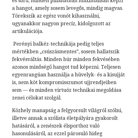
és sűrű, minden pillanatban maximálisan képzi
a hangot, amely sosem levegős, mindig magvas.
Törekszik az egész vonót kihasználni,
ugyanakkor nagyon precíz, kidolgozott az
artikulációja.
Perényi balkéz-technikája pedig teljes
mértékben „csúszásmentes”, sosem hallatszik
fekvésváltás. Minden húr minden fekvésében
azonos minőségű hangot tud képezni. Teljesen
egyenrangúan használja a hüvelyk- és a kisujját
is, nem köt kompromisszumot ujjrendjeiben
sem — és minden virtuóz technikai megoldása
zenei célokat szolgál.
Közhely manapság a felgyorsult világról szólni,
illetve annak a szólista életpályára gyakorolt
hatásáról, a zenészek élsporthoz való
hasonulásáról, az ezzel párosuló hideg