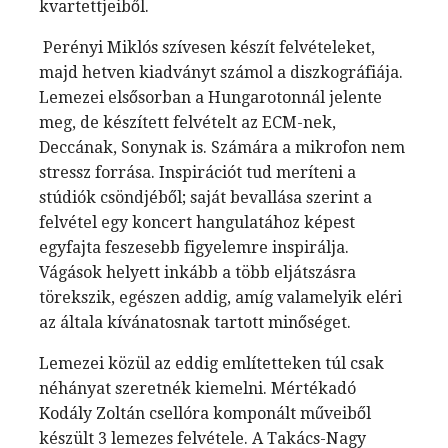
kvartettjeiből.
Perényi Miklós szívesen készít felvételeket,
majd hetven kiadványt számol a diszkográfiája.
Lemezei elsősorban a Hungarotonnál jelente
meg, de készített felvételt az ECM-nek,
Deccának, Sonynak is. Számára a mikrofon nem
stressz forrása. Inspirációt tud meríteni a
stúdiók csöndjéből; saját bevallása szerint a
felvétel egy koncert hangulatához képest
egyfajta feszesebb figyelemre inspirálja.
Vágások helyett inkább a több eljátszásra
törekszik, egészen addig, amíg valamelyik eléri
az általa kívánatosnak tartott minőséget.
Lemezei közül az eddig említetteken túl csak
néhányat szeretnék kiemelni. Mértékadó
Kodály Zoltán csellóra komponált műveiből
készült 3 lemezes felvétele. A Takács-Nagy