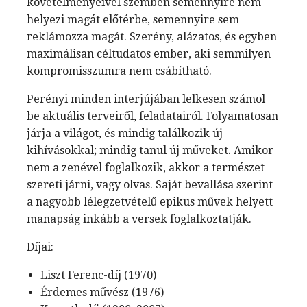
követelményeivel szemben semennyire nem
helyezi magát előtérbe, semennyire sem
reklámozza magát. Szerény, alázatos, és egyben
maximálisan céltudatos ember, aki semmilyen
kompromisszumra nem csábítható.
Perényi minden interjújában lelkesen számol
be aktuális terveiről, feladatairól. Folyamatosan
járja a világot, és mindig találkozik új
kihívásokkal; mindig tanul új műveket. Amikor
nem a zenével foglalkozik, akkor a természet
szereti járni, vagy olvas. Saját bevallása szerint
a nagyobb lélegzetvételű epikus művek helyett
manapság inkább a versek foglalkoztatják.
Díjai:
Liszt Ferenc-díj (1970)
Érdemes művész (1976)