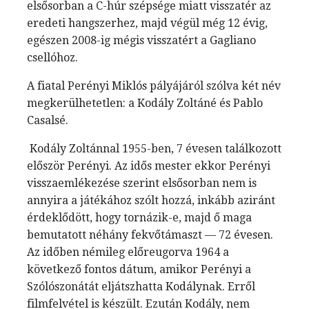
elsősorban a C-húr szépsége miatt visszatér az
eredeti hangszerhez, majd végül még 12 évig,
egészen 2008-ig mégis visszatért a Gagliano
csellóhoz.
A fiatal Perényi Miklós pályájáról szólva két név
megkerülhetetlen: a Kodály Zoltáné és Pablo
Casalsé.
Kodály Zoltánnal 1955-ben, 7 évesen találkozott
először Perényi. Az idős mester ekkor Perényi
visszaemlékezése szerint elsősorban nem is
annyira a játékához szólt hozzá, inkább aziránt
érdeklődött, hogy tornázik-e, majd ő maga
bemutatott néhány fekvőtámaszt — 72 évesen.
Az időben némileg előreugorva 1964 a
következő fontos dátum, amikor Perényi a
Szólószonátát eljátszhatta Kodálynak. Erről
filmfelvétel is készült. Ezután Kodály, nem