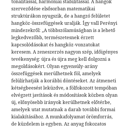
tonalitással, harmóniai stabilitással. A hangok
szerveződése elsősorban matematikai
struktúrákon nyugszik, de a hangzó felületet
hangköz-összefüggések uralják. Így vall Perényi
mindezekről: „A többszólamúságban is a lehető
legkedvezőbb, természetesnek érzett
kapcsolódásokat és hangköz-vonzatokat
keresem. A zeneszerzés nagyon szép, időigényes
tevékenység: újra és újra meg kell dolgozni a
megoldásokért. Olyan egyensúly-arány
összefüggések merülhetnek föl, amelyek
felülírhatják a korábbi döntéseket. Az átmeneti
kétségbeesést leküzdve, a fölfokozott tempóban
elvégzett javítások és módosítások közben olyan
új, előnyösebb irányok kerülhetnek előtérbe,
amelyek utat mutatnak a darab további formai
kialakításához. A munkafolyamat örömforrás,
de küzdelem is egyben. Az anyag fokozatos