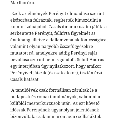
Marlboróra.
Ezek az élmények Perényit elmondása szerint
elsősorban felrázták, segítették kimozdulni a
komfortzónájából. Casals dinamikusabb játékra
serkentette Perényit, felhívta figyelmét az
énekhang, illetve a dallamvonalak fontosságára,
valamint olyan nagyobb összefüggésekre
mutatott rá, amelyekre addig Perényi saját
bevallása szerint nem is gondolt. Schiff András
egy interjúban úgy nyilatkozott, hogy amikor
Perényivel játszik (és csak akkor), tisztán érzi
Casals hatását.
A tanulóévek csak formálisan zárultak le a
budapesti és római tanulmányok, valamint a
külföldi mesterkurzusok után. Az ezt követő
időszak Perényinek ugyanolyan jelentősnek
bizonyultak, csak immáron nem csellistáktól,