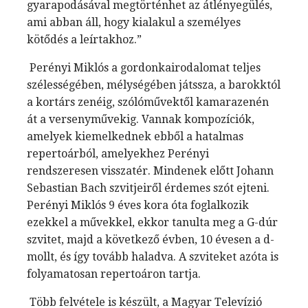
gyarapodásával megtörténhet az átlényegülés,
ami abban áll, hogy kialakul a személyes
kötődés a leírtakhoz.”
Perényi Miklós a gordonkairodalomat teljes
szélességében, mélységében játssza, a barokktól
a kortárs zenéig, szólóművektől kamarazenén
át a versenyművekig. Vannak kompozíciók,
amelyek kiemelkednek ebből a hatalmas
repertoárból, amelyekhez Perényi
rendszeresen visszatér. Mindenek előtt Johann
Sebastian Bach szvitjeiről érdemes szót ejteni.
Perényi Miklós 9 éves kora óta foglalkozik
ezekkel a művekkel, ekkor tanulta meg a G-dúr
szvitet, majd a következő évben, 10 évesen a d-
mollt, és így tovább haladva. A szviteket azóta is
folyamatosan repertoáron tartja.
Több felvétele is készült, a Magyar Televízió