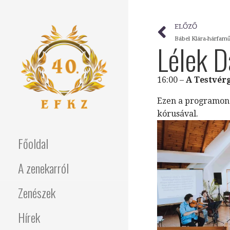
ELŐZŐ
Bábel Klára-hárfam
Lélek D
16:00 –
A Testvér
Ezen a programon 
kórusával.
Főoldal
A zenekarról
Zenészek
Hírek