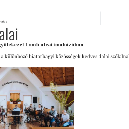
űvész
alai
gyülekezet Lomb utcai imaházában
a különböző biatorbágyi közösségek kedves dalai szólalnak