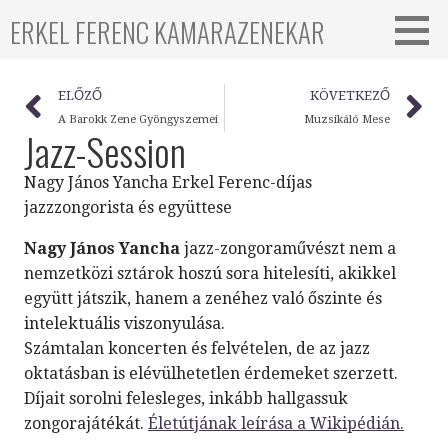
ERKEL FERENC KAMARAZENEKAR
ELŐZŐ
KÖVETKEZŐ
A Barokk Zene Gyöngyszemei
Muzsikáló Mese
Jazz-Session
Nagy János Yancha Erkel Ferenc-díjas
jazzzongorista és együttese
Nagy János Yancha
jazz-zongoraművészt nem a
nemzetközi sztárok hoszú sora hitelesíti, akikkel
együtt játszik, hanem a zenéhez való őszinte és
intelektuális viszonyulása.
Számtalan koncerten és felvételen, de az jazz
oktatásban is elévülhetetlen érdemeket szerzett.
Díjait sorolni felesleges, inkább hallgassuk
zongorajátékát.
Életútjának leírása a Wikipédián.