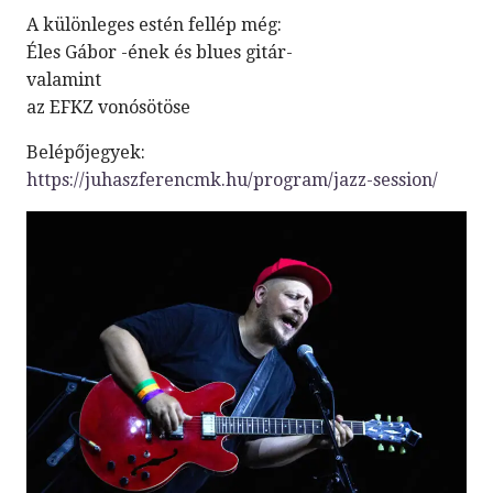
A különleges estén fellép még:
Éles Gábor -ének és blues gitár-
valamint
az EFKZ vonósötöse
Belépőjegyek:
https://juhaszferencmk.hu/program/jazz-session/