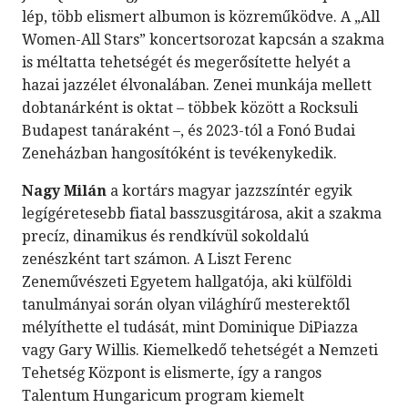
lép, több elismert albumon is közreműködve. A „All
Women-All Stars” koncertsorozat kapcsán a szakma
is méltatta tehetségét és megerősítette helyét a
hazai jazzélet élvonalában. Zenei munkája mellett
dobtanárként is oktat – többek között a Rocksuli
Budapest tanáraként –, és 2023-tól a Fonó Budai
Zeneházban hangosítóként is tevékenykedik.
Nagy Milán
a kortárs magyar jazzszíntér egyik
legígéretesebb fiatal basszusgitárosa, akit a szakma
precíz, dinamikus és rendkívül sokoldalú
zenészként tart számon. A Liszt Ferenc
Zeneművészeti Egyetem hallgatója, aki külföldi
tanulmányai során olyan világhírű mesterektől
mélyíthette el tudását, mint Dominique DiPiazza
vagy Gary Willis. Kiemelkedő tehetségét a Nemzeti
Tehetség Központ is elismerte, így a rangos
Talentum Hungaricum program kiemelt