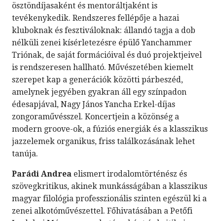
ösztöndíjasaként és mentoráltjaként is
tevékenykedik. Rendszeres fellépője a hazai
kluboknak és fesztiváloknak: állandó tagja a dob
nélküli zenei kísérletezésre épülő Yanchammer
Triónak, de saját formációival és duó projektjeivel
is rendszeresen hallható. Művészetében kiemelt
szerepet kap a generációk közötti párbeszéd,
amelynek jegyében gyakran áll egy színpadon
édesapjával, Nagy János Yancha Erkel-díjas
zongoraművésszel. Koncertjein a közönség a
modern groove-ok, a fúziós energiák és a klasszikus
jazzelemek organikus, friss találkozásának lehet
tanúja.
Parádi Andrea
elismert irodalomtörténész és
szövegkritikus, akinek munkásságában a klasszikus
magyar filológia professzionális szinten egészül ki a
zenei alkotóművészettel. Főhivatásában a Petőfi