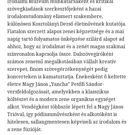
Irodalmi Múzeum munkatársaként és kritikai
szövegkiadások szerkesztőjeként a hazai
irodalomtudomány elismert szakembere,
különösen Kosztolányi Dezső életművének kutatója.
Fiatalon szerzett alapos zenei képzettsége és a mai
napig tartó folyamatos önképzése szilárd alapot ad
ahhoz, hogy az irodalmat és a zenét magas szakmai
színvonalon kapcsolja össze. Dalszövegíróként
számos zenemű megalkotásában vállalt kreatív
szerepet, finom szövegérzékenységét pedig
koncerteken is kamatoztatja. Énekesként ő keltette
életre Nagy János „Yancha” Petőfi Sándor-
versfeldolgozásait, amelyekben a klasszikus
költészet és a modern zene organikus egységet
alkot. Vendégként többször lépett fel a Nagy János
Trióval, így pódiumművészként és alkotóként is
hitelesen, sallangmentesen képviseli az irodalom és
a zene fúzióját.