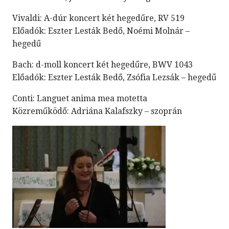
Vivaldi: A-dúr koncert két hegedűre, RV 519
Előadók: Eszter Lesták Bedő, Noémi Molnár –
hegedű
Bach: d-moll koncert két hegedűre, BWV 1043
Előadók: Eszter Lesták Bedő, Zsófia Lezsák – hegedű
Conti: Languet anima mea motetta
Közreműködő: Adriána Kalafszky – szoprán