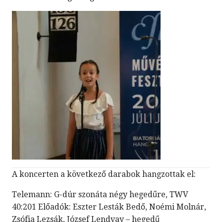
A koncerten a következő darabok hangzottak el:
Telemann: G-dúr szonáta négy hegedűre, TWV
40:201 Előadók: Eszter Lesták Bedő, Noémi Molnár,
Zsófia Lezsák, József Lendvay – hegedű