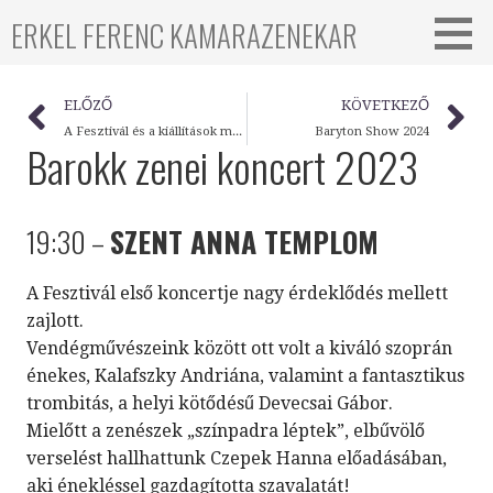
ERKEL FERENC KAMARAZENEKAR
ELŐZŐ
KÖVETKEZŐ
A Fesztivál és a kiállítások megnyitója 2023
Baryton Show 2024
Barokk zenei koncert 2023
19:30 –
SZENT ANNA TEMPLOM
A Fesztivál első koncertje nagy érdeklődés mellett
zajlott.
Vendégművészeink között ott volt a kiváló szoprán
énekes, Kalafszky Andriána, valamint a fantasztikus
trombitás, a helyi kötődésű Devecsai Gábor.
Mielőtt a zenészek „színpadra léptek”, elbűvölő
verselést hallhattunk Czepek Hanna előadásában,
aki énekléssel gazdagította szavalatát!