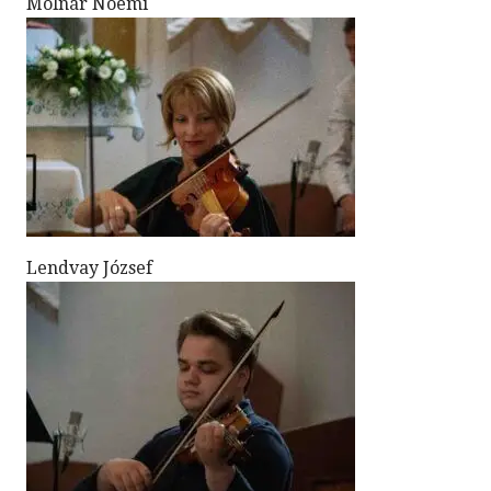
Molnár Noémi
Lendvay József